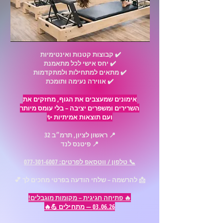
✔️ קבוצות קטנות ואינטימיות
✔️ יחס אישי לכל מתאמנת
✔️ מתאים למתחילות ולמתקדמות
✔️ אווירה נעימה ותומכת
אימונים שמעצבים את הגוף, מחזקים את
השרירים ומשפרים יציבה – בלי עומס מיותר
ועם תוצאות אמיתיות ✨
📍 ראשון לציון, תרמ״ב 32
📍 פיטנס לנד
📞 טלפון / ווטסאפ לפרטים:
077-301-6007
📩 להרשמה – שלחי הודעה בפרטי
מחכים לך 💕
🔥 פתיחה חגיגית – מקומות מוגבלים!
03.06.26 — מתחילים 💪🔥