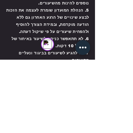
נוספים להינות מהשיעורים.
5. הנהלת המועדון שומרת לעצמה את הזכות
לבצע שינויים של הרגע האחרון גם ללא
נציג שירות (סניף חריש)
הודעה מוקדמת, ובמידת הצורך להוסיף
Online
ולהפחית שיעורים על פי שיקול דעתה.
6. לא תתאפשר כניסה לשיעור באיחור של
מעבר ל 10 דקות.
7. יש להגיע לשיעורים בביגוד ונעליים
מתאימים.
8. יש להגיע עם מגבת.
השתתפות בחוג מותנית בהרשמה
מוקדמת שעה לפני ובמינימום 5
משתתפים!!!
תקנון