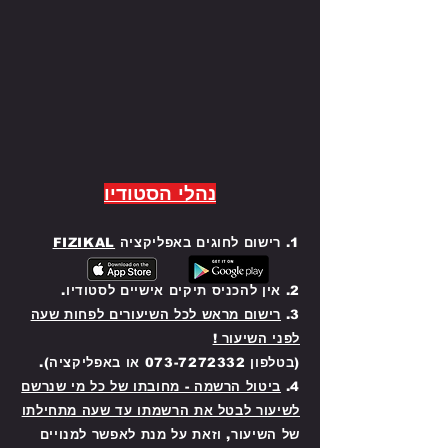
Your 14 days trial has
expired.
The trial's over, but the show must go
on! 🎬 Upgrade now to keep your web
masterpiece in the spotlight.
נהלי הסטודיו
1. רישום לחוגים באפליקציה
FIZIKAL
2. אין להכניס תיקים אישיים לסטודיו.
3.
רישום מראש לכל השיעורים לפחות שעה
לפני השיעור !
(בטלפון 073-7272332 או באפליקציה).
4.
ביטול הרשמה - מחובתו של כל מי שנרשם
לשיעור לבטל את הרשמתו עד שעה מתחילתו
של השיעור, וזאת על מנת לאפשר למנויים