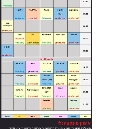
Your 14 days trial has
expired.
The trial's over, but the show must go
on! 🎬 Upgrade now to keep your web
masterpiece in the spotlight.
אימון פונקציונלי
פעילות גופנית, המאופיינת במינימום מכשור ובזמן ביצוע קצר.