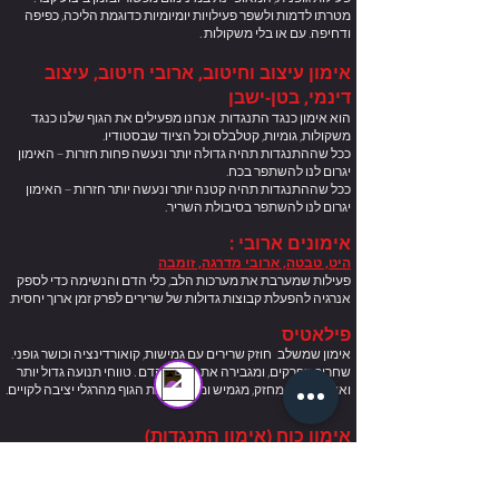
מטרתו לדמות ולשפר פעילויות יומיומיות כדוגמת הליכה, כפיפה
ודחיפה. עם או בלי משקולות .
אימון עיצוב וחיטוב, ארובי חיטוב, עיצוב
דינמי, בטן-ישבן
הוא אימון כנגד התנגדות. אנחנו מפעילים את הגוף שלנו כנגד
משקולות, גומיות, קטלבלס וכל הציוד שבסטודיו.
ככל שההתנגדות תהיה גדולה יותר ונעשה פחות חזרות – האימון
יגרום לנו להשתפר בכח.
ככל שההתנגדות תהיה קטנה יותר ונעשה יותר חזרות – האימון
יגרום לנו להשתפר בסיבולת השריר.
אימונים ארובי :
היט, טבטה, ארובי מדרגה, זומבה
פעילות שמערבת את מערכות הלב, כלי הדם והנשימה כדי לספק
נציג שירות (סניף חריש)
אנרגיה להפעלת קבוצות גדולות של שרירים לפרק זמן ארוך יחסית.
Online
פילאטיס
אימון שמשלב חוזק שרירים עם גמישות, קואורדינציה וכושר גופני.
שחרור מפרקים, ומגבירה את זרימת הדם . טווחי תנועה גדול יותר
ואיזון שרירי, מחזק, מגמיש ומשחרר את הגוף מהרגלי יציבה לקויים.
אימון כוח (אימון התנגדות)
מטרתו היא לשפר את הכוח והסיבולת של מערכת התנועה.
לעיתים קרובות אימוני כוח מזוהים עם אימון משקולות/משקל גוף.