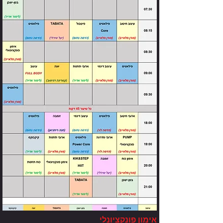
Your 14 days trial has
expired.
The trial's over, but the show must go
on! 🎬 Upgrade now to keep your web
masterpiece in the spotlight.
אימון פונקציונלי