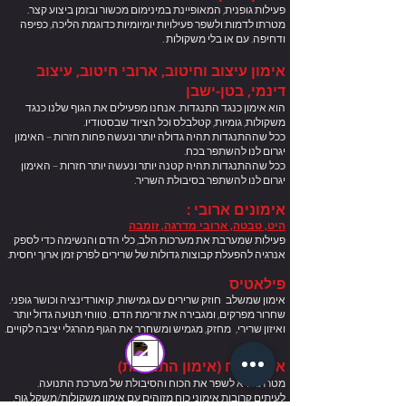
פעילות גופנית, המאופיינת במינימום מכשור ובזמן ביצוע קצר.
מטרתו לדמות ולשפר פעילויות יומיומיות כדוגמת הליכה, כפיפה
ודחיפה. עם או בלי משקולות .
אימון עיצוב וחיטוב, ארובי חיטוב, עיצוב
דינמי, בטן-ישבן
הוא אימון כנגד התנגדות. אנחנו מפעילים את הגוף שלנו כנגד
משקולות, גומיות, קטלבלס וכל הציוד שבסטודיו.
ככל שההתנגדות תהיה גדולה יותר ונעשה פחות חזרות – האימון
יגרום לנו להשתפר בכח.
ככל שההתנגדות תהיה קטנה יותר ונעשה יותר חזרות – האימון
יגרום לנו להשתפר בסיבולת השריר.
אימונים ארובי :
היט, טבטה, ארובי מדרגה, זומבה
פעילות שמערבת את מערכות הלב, כלי הדם והנשימה כדי לספק
אנרגיה להפעלת קבוצות גדולות של שרירים לפרק זמן ארוך יחסית.
פילאטיס
נציג שירות (סניף חריש)
Online
אימון שמשלב חוזק שרירים עם גמישות, קואורדינציה וכושר גופני.
שחרור מפרקים, ומגבירה את זרימת הדם . טווחי תנועה גדול יותר
ואיזון שרירי, מחזק, מגמיש ומשחרר את הגוף מהרגלי יציבה לקויים.
אימון כוח (אימון התנגדות)
מטרתו היא לשפר את הכוח והסיבולת של מערכת התנועה.
לעיתים קרובות אימוני כוח מזוהים עם אימון משקולות/משקל גוף.