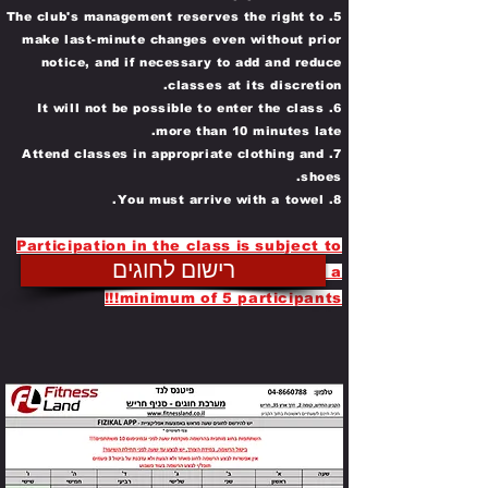
5. The club's management reserves the right to
make last-minute changes even without prior
notice, and if necessary to add and reduce
classes at its discretion.
6. It will not be possible to enter the class
more than 10 minutes late.
7. Attend classes in appropriate clothing and
shoes.
8. You must arrive with a towel.
Powered by
Participation in the class is subject to
InnoTech Apps
רישום לחוגים
pre-registration an hour before and a
minimum of 5 participants!!!