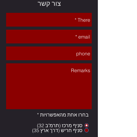
צור קשר
Your 14 days trial has
expired.
The trial's over, but the show must go
on! 🎬 Upgrade now to keep your web
masterpiece in the spotlight.
*
בחרו אחת מהאפשרויות
סניף מרכז (תרמ"ב 32)
סניף חריש (דרך ארץ 35)
נציג שירות (סניף חריש)