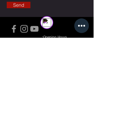
Online
Send
Terms
:Opening Hours
Sunday to Thursday: 07:00 -
23:00
Fri: 07:00 - 17:00
Sat: 09:00 - 22:00
:address
cc781905-5cde-3194-bb3b-
136bad5cf58d_
Halmoniya 27, Rishon Lezion West
: phone
077-3016007
: center
West:
073-7272332