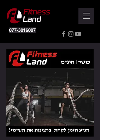
077-3016007
Powered by
InnoTech Apps