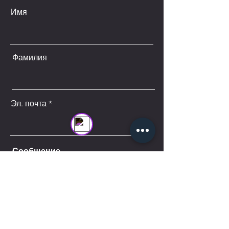
Имя
Фамилия
נציג שירות (סניף חריש)
Online
Эл. почта
Сообщение
Подписаться