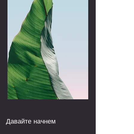
Your 14 days trial has
expired.
The trial's over, but the show must go
on! 🎬 Upgrade now to keep your web
masterpiece in the spotlight.
Давайте начнем